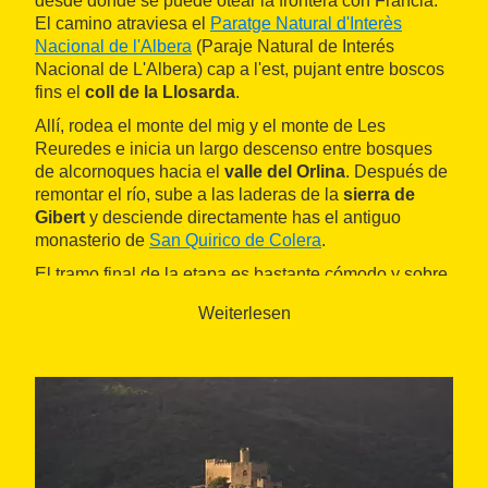
desde donde se puede otear la frontera con Francia.
El camino atraviesa el
Paratge Natural d'Interès
Nacional de l'Albera
(Paraje Natural de Interés
Nacional de L'Albera) cap a l'est, pujant entre boscos
fins el
coll de la Llosarda
.
Allí, rodea el monte del mig y el monte de Les
Reuredes e inicia un largo descenso entre bosques
de alcornoques hacia el
valle del Orlina
. Después de
remontar el río, sube a las laderas de la
sierra de
Gibert
y desciende directamente has el antiguo
monasterio de
San Quirico de Colera
.
El tramo final de la etapa es bastante cómodo y sobre
asfalto. Sigue un buen tramo del río
Reguerada
, para
Weiterlesen
desviarse a continuación a la izquierda hasta
Vilamaniscle
, recorriendo extensiones llanas
plantadas de viñedo y olivar.