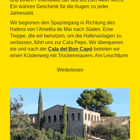
Ein wahres Geschenk für die Augen zu jeder
Jahreszeit.
Wir beginnen den Spaziergang in Richtung des
Hafens von l'Ametlla de Mar nach Süden. Eine
Treppe, die wir benutzen, um die Hafenanlagen zu
verlassen, führt uns zur Cala Pepo. Wir überqueren
sie und nach der
Cala del Bon Capó
betreten wir
einen Küstenweg mit Trockenmauern. Am Leuchtturm
des Hafens von l'Estany verlassen wir die Küste nach
rechts und folgen dem Port de l'Estany, einem echten
Weiterlesen
Naturhafen, der früher genutzt wurde. Der Hafen zieht
sich ins Landesinnere, und wir müssen einen Umweg
machen, um den Weg fortzusetzen. Die weißen und
roten Farbsymbole führen uns bis zum südlichen
Rand dieses Naturhafens, an den Strand von l'Estany,
wo wir wieder die erste Küstenlinie erreichen.
Wir gehen an der Playa del Puerto Olivet vorbei, mit
einem kleinen Teich. Ab diesem Punkt finden wir auf
unserem Weg viele Buchten und kleine Strände. Eine
konstante Eigenschaft während eines großen Teils