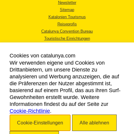
Newsletter
Sitemap
Katalonien Tourismus
Reiseprofis
Catalunya Convention Bureau
Touristische Einrichtungen
Tourismusbüros
Cookies von catalunya.com
Wir verwenden eigene und Cookies von
Drittanbietern, um unsere Dienste zu
analysieren und Werbung anzuzeigen, die auf
die Präferenzen der Nutzer abgestimmt ist,
RECHTLICHER HINWEIS
basierend auf einem Profil, das aus ihren Surf-
DATENSCHUTZICHTLINIE
Gewohnheiten erstellt wurde. Weitere
COOKIES
Informationen findest du auf der Seite zur
Cookie-Richtlinie
BARRIEREFREIHEIT
.
Cookie-Einstellungen
Alle ablehnen
Copyright © 2026. Katalonien Tourismus. Alle Rechte vorbehalten