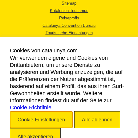
Sitemap
Katalonien Tourismus
Reiseprofis
Catalunya Convention Bureau
Touristische Einrichtungen
Tourismusbüros
Cookies von catalunya.com
Wir verwenden eigene und Cookies von
Drittanbietern, um unsere Dienste zu
analysieren und Werbung anzuzeigen, die auf
die Präferenzen der Nutzer abgestimmt ist,
RECHTLICHER HINWEIS
basierend auf einem Profil, das aus ihren Surf-
DATENSCHUTZICHTLINIE
Gewohnheiten erstellt wurde. Weitere
COOKIES
Informationen findest du auf der Seite zur
Cookie-Richtlinie
BARRIEREFREIHEIT
.
Cookie-Einstellungen
Alle ablehnen
Copyright © 2026. Katalonien Tourismus. Alle Rechte vorbehalten
Alle akzeptieren