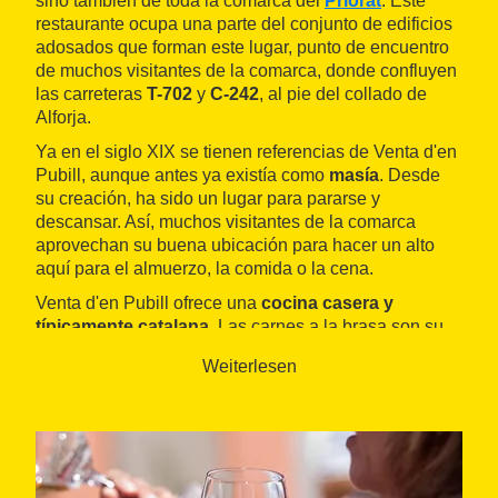
sino también de toda la comarca del
Priorat
. Este
restaurante ocupa una parte del conjunto de edificios
adosados que forman este lugar, punto de encuentro
de muchos visitantes de la comarca, donde confluyen
las carreteras
T-702
y
C-242
, al pie del collado de
Alforja.
Ya en el siglo XIX se tienen referencias de Venta d'en
Pubill, aunque antes ya existía como
masía
. Desde
su creación, ha sido un lugar para pararse y
descansar. Así, muchos visitantes de la comarca
aprovechan su buena ubicación para hacer un alto
aquí para el almuerzo, la comida o la cena.
Venta d'en Pubill ofrece una
cocina casera y
típicamente catalana
. Las carnes a la brasa son su
especialidad, pero también tienen otras propuestas
Weiterlesen
muy habituales en la gastronomía del país, como el
empedrat
, la
esqueixada
o los embutidos. Todos los
platos se elaboran con productos de proximidad y sus
elaboraciones son sencillas, pero abundantes y muy
buenas. Tiene una interesante carta de
vinos
con
productos de la zona.