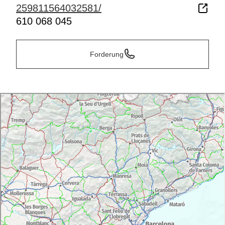
259811564032581/
610 068 045
Forderung