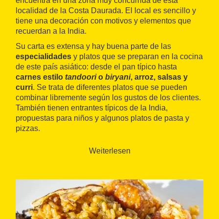
encuentra en una zona muy concurrida de esta
localidad de la Costa Daurada. El local es sencillo y
tiene una decoración con motivos y elementos que
recuerdan a la India.
Su carta es extensa y hay buena parte de las
especialidades
y platos que se preparan en la cocina
de este país asiático: desde el pan típico hasta
carnes estilo
tandoori
o
biryani
, arroz, salsas y
curri
. Se trata de diferentes platos que se pueden
combinar libremente según los gustos de los clientes.
También tienen entrantes típicos de la India,
propuestas para niños y algunos platos de pasta y
pizzas.
Una comida en Taj Mahal es una buena forma de
Weiterlesen
acercarse a una cocina tan diferente como la de la
India en un establecimiento sencillo y popular
frecuentado por los habitantes de Salou y también por
muchos turistas. Hacen pedidos a domicilio.