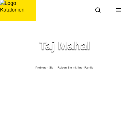
Zum
Inhalt
springen
Taj Mahal
Probieren Sie
Reisen Sie mit Ihrer Familie