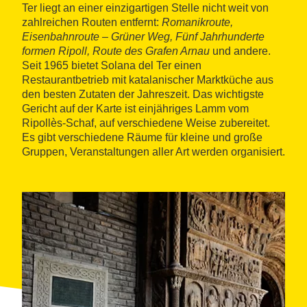
Ter liegt an einer einzigartigen Stelle nicht weit von
zahlreichen Routen entfernt:
Romanikroute,
Eisenbahnroute – Grüner Weg, Fünf Jahrhunderte
formen Ripoll, Route des Grafen Arnau
und andere.
Seit 1965 bietet Solana del Ter einen
Restaurantbetrieb mit katalanischer Marktküche aus
den besten Zutaten der Jahreszeit. Das wichtigste
Gericht auf der Karte ist einjähriges Lamm vom
Ripollès-Schaf, auf verschiedene Weise zubereitet.
Es gibt verschiedene Räume für kleine und große
Gruppen, Veranstaltungen aller Art werden organisiert.