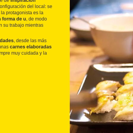
te de
inspiración
nfiguración del local: se
la protagonista es la
n forma de u
, de modo
 su trabajo mientras
edades
, desde las más
gunas
carnes elaboradas
iempre muy cuidada y la