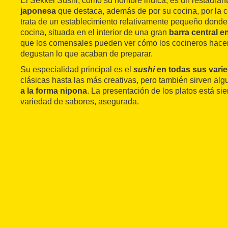
El Sekkei Sushi, como su nombre indica, es un restauran
japonesa
que destaca, además de por su cocina, por la co
trata de un establecimiento relativamente pequeño donde 
cocina, situada en el interior de una gran
barra central e
que los comensales pueden ver cómo los cocineros hacen
degustan lo que acaban de preparar.
Su especialidad principal es el
sushi
en todas sus vari
clásicas hasta las más creativas, pero también sirven al
a la forma nipona
. La presentación de los platos está s
variedad de sabores, asegurada.