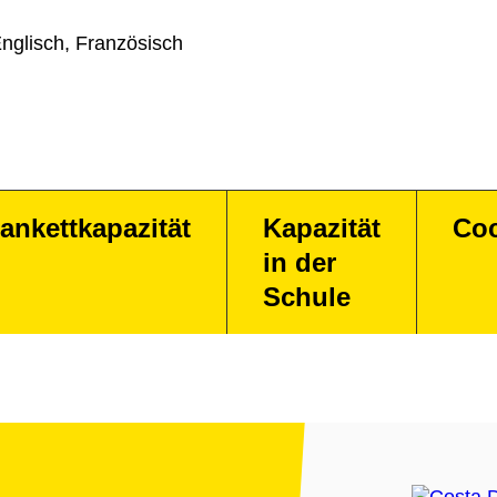
nglisch, Französisch
ankettkapazität
Kapazität
Coc
in der
Schule