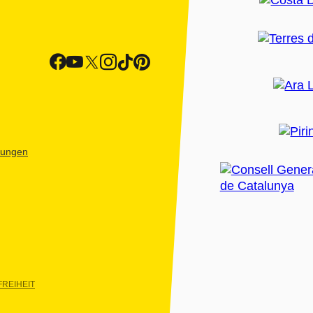
htungen
REIHEIT