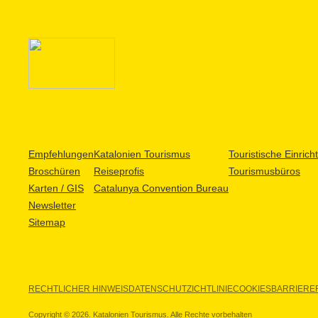
Empfehlungen
Katalonien Tourismus
Touristische Einric
Broschüren
Reiseprofis
Tourismusbüros
Karten / GIS
Catalunya Convention Bureau
Newsletter
Sitemap
RECHTLICHER HINWEIS
DATENSCHUTZICHTLINIE
COOKIES
BARRIEREF
Copyright © 2026. Katalonien Tourismus. Alle Rechte vorbehalten