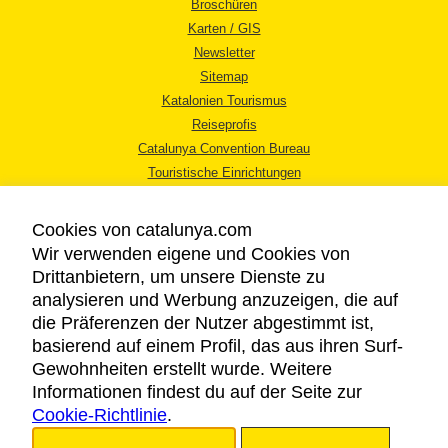
Broschüren
Karten / GIS
Newsletter
Sitemap
Katalonien Tourismus
Reiseprofis
Catalunya Convention Bureau
Touristische Einrichtungen
Tourismusbüros
Cookies von catalunya.com
Wir verwenden eigene und Cookies von
Drittanbietern, um unsere Dienste zu
analysieren und Werbung anzuzeigen, die auf
die Präferenzen der Nutzer abgestimmt ist,
RECHTLICHER HINWEIS
basierend auf einem Profil, das aus ihren Surf-
DATENSCHUTZICHTLINIE
Gewohnheiten erstellt wurde. Weitere
COOKIES
Informationen findest du auf der Seite zur
Cookie-Richtlinie
BARRIEREFREIHEIT
.