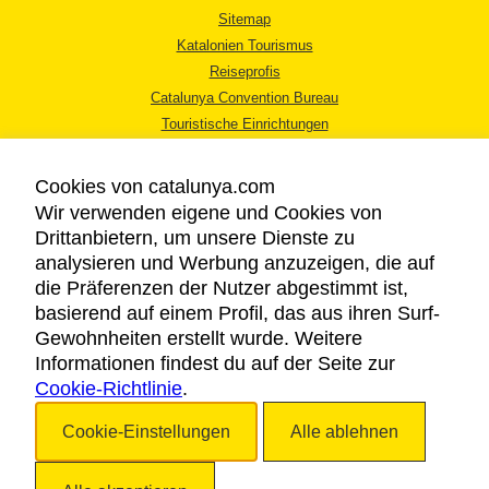
Sitemap
Katalonien Tourismus
Reiseprofis
Catalunya Convention Bureau
Touristische Einrichtungen
Tourismusbüros
Cookies von catalunya.com
Wir verwenden eigene und Cookies von
Drittanbietern, um unsere Dienste zu
analysieren und Werbung anzuzeigen, die auf
die Präferenzen der Nutzer abgestimmt ist,
RECHTLICHER HINWEIS
basierend auf einem Profil, das aus ihren Surf-
DATENSCHUTZICHTLINIE
Gewohnheiten erstellt wurde. Weitere
COOKIES
Informationen findest du auf der Seite zur
Cookie-Richtlinie
BARRIEREFREIHEIT
.
Cookie-Einstellungen
Alle ablehnen
Copyright © 2026. Katalonien Tourismus. Alle Rechte vorbehalten