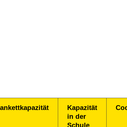
ankettkapazität
Kapazität
Coc
in der
Schule