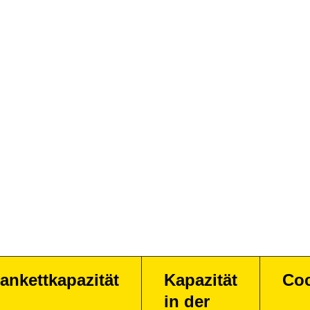
ankettkapazität
Kapazität
Coc
in der