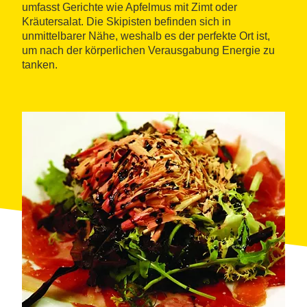
umfasst Gerichte wie Apfelmus mit Zimt oder
Kräutersalat. Die Skipisten befinden sich in
unmittelbarer Nähe, weshalb es der perfekte Ort ist,
um nach der körperlichen Verausgabung Energie zu
tanken.