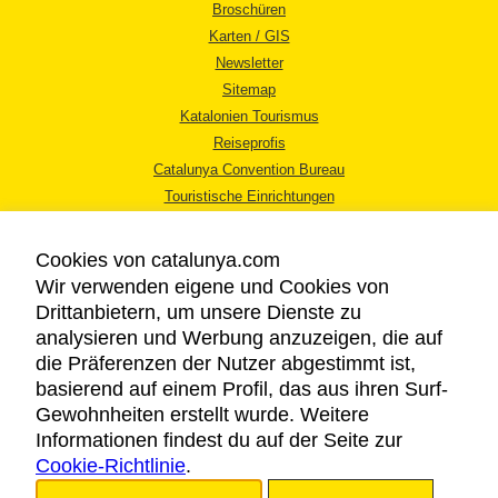
Broschüren
Karten / GIS
Newsletter
Sitemap
Katalonien Tourismus
Reiseprofis
Catalunya Convention Bureau
Touristische Einrichtungen
Tourismusbüros
Cookies von catalunya.com
Wir verwenden eigene und Cookies von
Drittanbietern, um unsere Dienste zu
analysieren und Werbung anzuzeigen, die auf
die Präferenzen der Nutzer abgestimmt ist,
RECHTLICHER HINWEIS
basierend auf einem Profil, das aus ihren Surf-
DATENSCHUTZICHTLINIE
Gewohnheiten erstellt wurde. Weitere
COOKIES
Informationen findest du auf der Seite zur
Cookie-Richtlinie
BARRIEREFREIHEIT
.