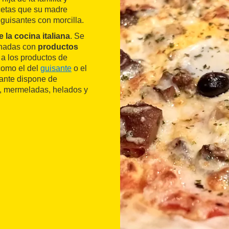
ecetas que su madre
guisantes con morcilla.
e la cocina italiana
. Se
ionadas con
productos
 a los productos de
como el del
guisante
o el
rante dispone de
, mermeladas, helados y