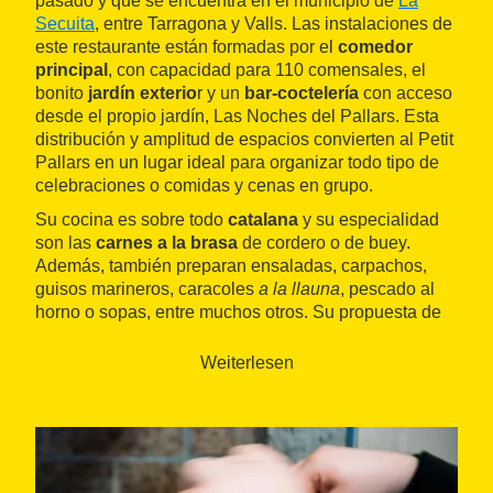
pasado y que se encuentra en el municipio de
La
Secuita
, entre Tarragona y Valls. Las instalaciones de
este restaurante están formadas por el
comedor
principal
, con capacidad para 110 comensales, el
bonito
jardín exterio
r y un
bar-coctelería
con acceso
desde el propio jardín, Las Noches del Pallars. Esta
distribución y amplitud de espacios convierten al Petit
Pallars en un lugar ideal para organizar todo tipo de
celebraciones o comidas y cenas en grupo.
Su cocina es sobre todo
catalana
y su especialidad
son las
carnes a la brasa
de cordero o de buey.
Además, también preparan ensaladas, carpachos,
guisos marineros, caracoles
a la llauna
, pescado al
horno o sopas, entre muchos otros. Su propuesta de
gastronomía tradicional la complementan con algunos
platos de otros lugares. Además, los postres son
Weiterlesen
caseros y destacan por su elaboración. En cuanto a la
carta de vinos
, tienen unas cincuenta referencias de
doce denominaciones de origen.
El Petit Pallars permite disfrutar de un ambiente
tranquilo, relajado y amable en pleno Camp de