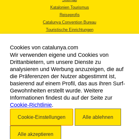
Katalonien Tourismus
Reiseprofis
Catalunya Convention Bureau
Touristische Einrichtungen
Tourismusbüros
Cookies von catalunya.com
Wir verwenden eigene und Cookies von
Drittanbietern, um unsere Dienste zu
analysieren und Werbung anzuzeigen, die auf
die Präferenzen der Nutzer abgestimmt ist,
RECHTLICHER HINWEIS
basierend auf einem Profil, das aus ihren Surf-
DATENSCHUTZICHTLINIE
Gewohnheiten erstellt wurde. Weitere
COOKIES
Informationen findest du auf der Seite zur
Cookie-Richtlinie
BARRIEREFREIHEIT
.
Cookie-Einstellungen
Alle ablehnen
Copyright © 2026. Katalonien Tourismus. Alle Rechte vorbehalten
Alle akzeptieren