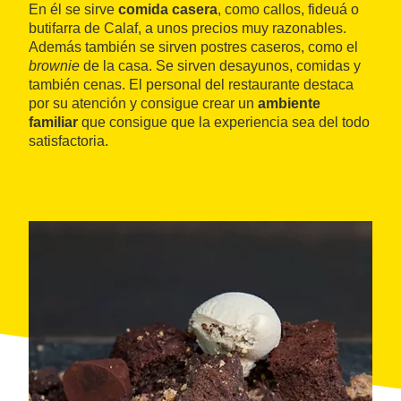
En él se sirve
comida casera
, como callos, fideuá o
butifarra de Calaf, a unos precios muy razonables.
Además también se sirven postres caseros, como el
brownie
de la casa. Se sirven desayunos, comidas y
también cenas. El personal del restaurante destaca
por su atención y consigue crear un
ambiente
familiar
que consigue que la experiencia sea del todo
satisfactoria.