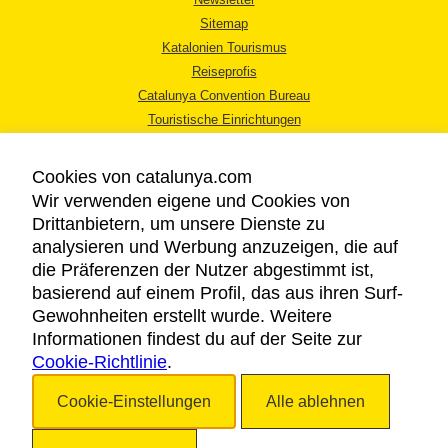
Sitemap
Katalonien Tourismus
Reiseprofis
Catalunya Convention Bureau
Touristische Einrichtungen
Tourismusbüros
Cookies von catalunya.com
Wir verwenden eigene und Cookies von
Drittanbietern, um unsere Dienste zu
analysieren und Werbung anzuzeigen, die auf
die Präferenzen der Nutzer abgestimmt ist,
RECHTLICHER HINWEIS
basierend auf einem Profil, das aus ihren Surf-
DATENSCHUTZICHTLINIE
Gewohnheiten erstellt wurde. Weitere
COOKIES
Informationen findest du auf der Seite zur
Cookie-Richtlinie
BARRIEREFREIHEIT
.
Cookie-Einstellungen
Alle ablehnen
Copyright © 2026. Katalonien Tourismus. Alle Rechte vorbehalten