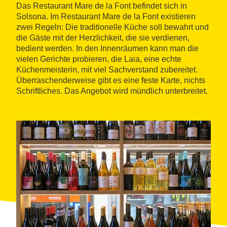
Das Restaurant Mare de la Font befindet sich in
Solsona. Im Restaurant Mare de la Font existieren
zwei Regeln: Die traditionelle Küche soll bewahrt und
die Gäste mit der Herzlichkeit, die sie verdienen,
bedient werden. In den Innenräumen kann man die
vielen Gerichte probieren, die Laia, eine echte
Küchenmeisterin, mit viel Sachverstand zubereitet.
Überraschenderweise gibt es eine feste Karte, nichts
Schriftliches. Das Angebot wird mündlich unterbreitet.