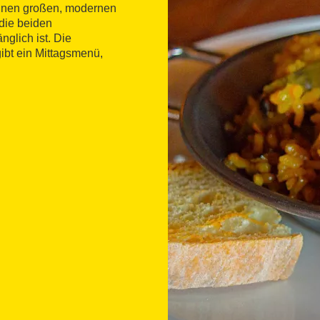
einen großen, modernen
 die beiden
glich ist. Die
gibt ein Mittagsmenü,