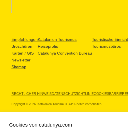
Empfehlungen
Katalonien Tourismus
Touristische Einric
Broschüren
Reiseprofis
Tourismusbüros
Karten / GIS
Catalunya Convention Bureau
Newsletter
Sitemap
RECHTLICHER HINWEIS
DATENSCHUTZICHTLINIE
COOKIES
BARRIEREF
Copyright © 2026. Katalonien Tourismus. Alle Rechte vorbehalten
Cookies von catalunya.com