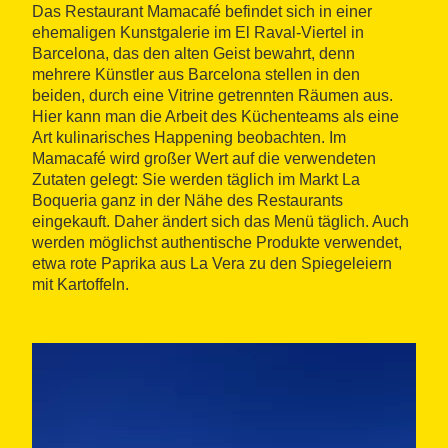
Das Restaurant Mamacafé befindet sich in einer
ehemaligen Kunstgalerie im El Raval-Viertel in
Barcelona, das den alten Geist bewahrt, denn
mehrere Künstler aus Barcelona stellen in den
beiden, durch eine Vitrine getrennten Räumen aus.
Hier kann man die Arbeit des Küchenteams als eine
Art kulinarisches Happening beobachten. Im
Mamacafé wird großer Wert auf die verwendeten
Zutaten gelegt: Sie werden täglich im Markt La
Boqueria ganz in der Nähe des Restaurants
eingekauft. Daher ändert sich das Menü täglich. Auch
werden möglichst authentische Produkte verwendet,
etwa rote Paprika aus La Vera zu den Spiegeleiern
mit Kartoffeln.