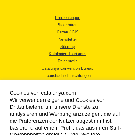
Empfehlungen
Broschüren
Karten / GIS
Newsletter
Sitemap
Katalonien Tourismus
Reiseprofis
Catalunya Convention Bureau
Touristische Einrichtungen
Tourismusbüros
Cookies von catalunya.com
Wir verwenden eigene und Cookies von
Drittanbietern, um unsere Dienste zu
analysieren und Werbung anzuzeigen, die auf
die Präferenzen der Nutzer abgestimmt ist,
RECHTLICHER HINWEIS
basierend auf einem Profil, das aus ihren Surf-
DATENSCHUTZICHTLINIE
Gewohnheiten erstellt wurde. Weitere