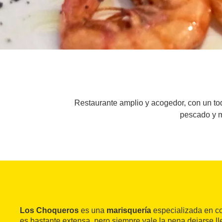
Restaurante amplio y acogedor, con un toq
pescado y m
Los Choqueros
es una
marisquería
especializada en co
es bastante extensa, pero siempre vale la pena dejarse ll