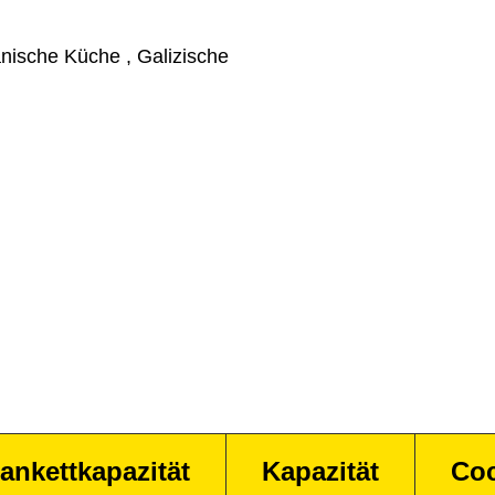
nische Küche , Galizische
ankettkapazität
Kapazität
Coc