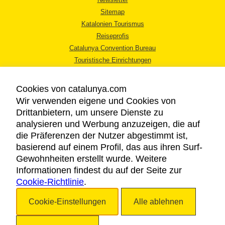
Sitemap
Katalonien Tourismus
Reiseprofis
Catalunya Convention Bureau
Touristische Einrichtungen
Tourismusbüros
Cookies von catalunya.com
Wir verwenden eigene und Cookies von
Drittanbietern, um unsere Dienste zu
analysieren und Werbung anzuzeigen, die auf
die Präferenzen der Nutzer abgestimmt ist,
RECHTLICHER HINWEIS
basierend auf einem Profil, das aus ihren Surf-
DATENSCHUTZICHTLINIE
Gewohnheiten erstellt wurde. Weitere
COOKIES
Informationen findest du auf der Seite zur
Cookie-Richtlinie
BARRIEREFREIHEIT
.
Cookie-Einstellungen
Alle ablehnen
Copyright © 2026. Katalonien Tourismus. Alle Rechte vorbehalten