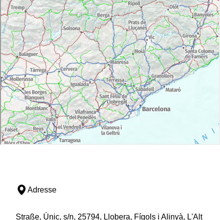
Adresse
Straße, Únic, s/n, 25794, Llobera, Fígols i Alinyà, L'Alt