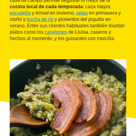
casa de campo permite degustar lo mejor de la
cocina local de cada temporada
: caza mayor,
escudella
y
trinxat
en invierno,
setas
en primavera y
otoño y
trucha de río
y pimientos del piquillo en
verano. Entre sus clientes habituales también triunfan
platos como los
canelones
de Lluïsa, caseros y
hechos al momento, y los guisantes con morcilla.