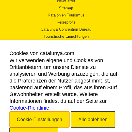
Newsletter
Sitemap
Katalonien Tourismus
Reiseprofis
Catalunya Convention Bureau
Touristische Einrichtungen
Tourismusbüros
Cookies von catalunya.com
Wir verwenden eigene und Cookies von
Drittanbietern, um unsere Dienste zu
analysieren und Werbung anzuzeigen, die auf
die Präferenzen der Nutzer abgestimmt ist,
RECHTLICHER HINWEIS
basierend auf einem Profil, das aus ihren Surf-
DATENSCHUTZICHTLINIE
Gewohnheiten erstellt wurde. Weitere
COOKIES
Informationen findest du auf der Seite zur
Cookie-Richtlinie
BARRIEREFREIHEIT
.
Cookie-Einstellungen
Alle ablehnen
Copyright © 2026. Katalonien Tourismus. Alle Rechte vorbehalten