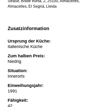
Straße, Bisbe Irurita, 2, 25100, Almacelles,
Almacelles, El Segrià, Lleida
Zusatzinformation
Ursprung der Küche:
Italienische Küche
Zum halben Preis:
Niedrig
Situation:
Innerorts
Einweihungsjahr:
1991
Fähigkeit:
42