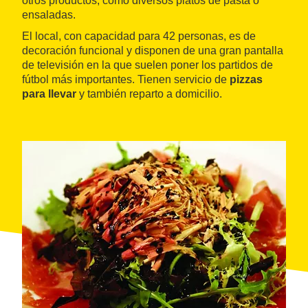
otros productos, como diversos platos de pasta o
ensaladas.
El local, con capacidad para 42 personas, es de
decoración funcional y disponen de una gran pantalla
de televisión en la que suelen poner los partidos de
fútbol más importantes. Tienen servicio de
pizzas
para llevar
y también reparto a domicilio.