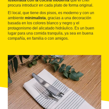
fusionada con la cocina moderna
que el chef
procura introducir en cada plato de forma original.
El local, que tiene dos pisos, es moderno y con un
ambiente
minimalista
, gracias a una decoración
basada en los colores blanco y negro y el
protagonismo del alicatado hidráulico. Es un buen
lugar para una comida tranquila, ya sea en buena
compañía, en familia o con amigos.