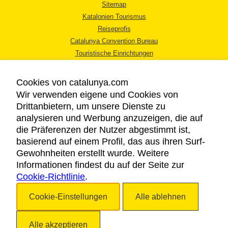
Sitemap
Katalonien Tourismus
Reiseprofis
Catalunya Convention Bureau
Touristische Einrichtungen
Tourismusbüros
Cookies von catalunya.com
Wir verwenden eigene und Cookies von
Drittanbietern, um unsere Dienste zu
analysieren und Werbung anzuzeigen, die auf
die Präferenzen der Nutzer abgestimmt ist,
RECHTLICHER HINWEIS
basierend auf einem Profil, das aus ihren Surf-
DATENSCHUTZICHTLINIE
Gewohnheiten erstellt wurde. Weitere
COOKIES
Informationen findest du auf der Seite zur
Cookie-Richtlinie
BARRIEREFREIHEIT
.
Cookie-Einstellungen
Alle ablehnen
Copyright © 2026. Katalonien Tourismus. Alle Rechte vorbehalten
Alle akzeptieren