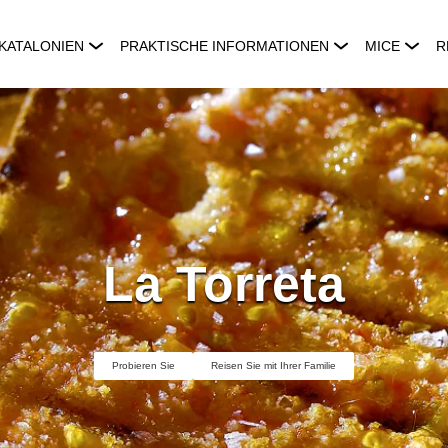
KATALONIEN
PRAKTISCHE INFORMATIONEN
MICE
R
La Torreta
Probieren Sie
Reisen Sie mit Ihrer Familie