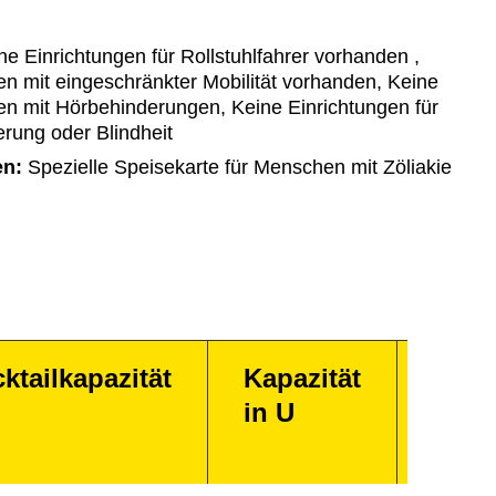
e Einrichtungen für Rollstuhlfahrer vorhanden ,
n mit eingeschränkter Mobilität vorhanden, Keine
en mit Hörbehinderungen, Keine Einrichtungen für
ung oder Blindheit
en:
Spezielle Speisekarte für Menschen mit Zöliakie
ktailkapazität
Kapazität
Kapa
in U
in
Impe