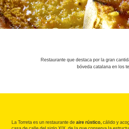
Restaurante que destaca por la gran cantida
bóveda catalana en los tec
La Torreta es un restaurante de
aire rústico,
cálido y aco
casa de calle del siglo XIX, de la que conserva la estruct