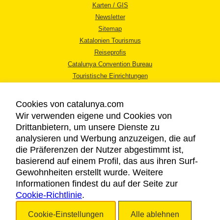
Karten / GIS
Newsletter
Sitemap
Katalonien Tourismus
Reiseprofis
Catalunya Convention Bureau
Touristische Einrichtungen
Tourismusbüros
Cookies von catalunya.com
Wir verwenden eigene und Cookies von
Drittanbietern, um unsere Dienste zu
analysieren und Werbung anzuzeigen, die auf
die Präferenzen der Nutzer abgestimmt ist,
RECHTLICHER HINWEIS
basierend auf einem Profil, das aus ihren Surf-
DATENSCHUTZICHTLINIE
Gewohnheiten erstellt wurde. Weitere
COOKIES
Informationen findest du auf der Seite zur
Cookie-Richtlinie
BARRIEREFREIHEIT
.
Cookie-Einstellungen
Alle ablehnen