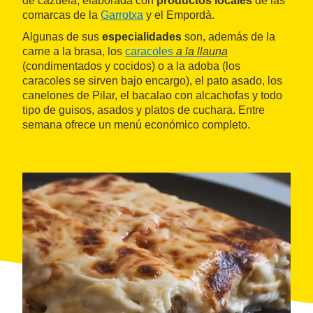
de cazuela, elaborada con
productos locales
de las
comarcas de la
Garrotxa
y el Empordà.
Algunas de sus
especialidades
son, además de la
carne a la brasa, los
caracoles
a la llauna
(condimentados y cocidos) o a la adoba (los
caracoles se sirven bajo encargo), el pato asado, los
canelones de Pilar, el bacalao con alcachofas y todo
tipo de guisos, asados y platos de cuchara. Entre
semana ofrece un menú económico completo.