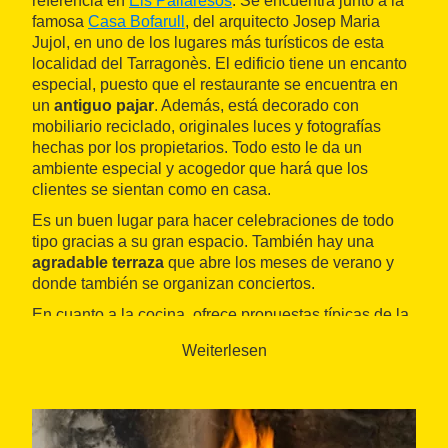
referencia en
Els Pallaresos
. Se encuentra junto a la
famosa
Casa Bofarull
, del arquitecto Josep Maria
Jujol, en uno de los lugares más turísticos de esta
localidad del Tarragonès. El edificio tiene un encanto
especial, puesto que el restaurante se encuentra en
un
antiguo pajar
. Además, está decorado con
mobiliario reciclado, originales luces y fotografías
hechas por los propietarios. Todo esto le da un
ambiente especial y acogedor que hará que los
clientes se sientan como en casa.
Es un buen lugar para hacer celebraciones de todo
tipo gracias a su gran espacio. También hay una
agradable terraza
que abre los meses de verano y
donde también se organizan conciertos.
En cuanto a la cocina, ofrece propuestas típicas de la
gastronomía catalana y mediterránea
. Son platos
Weiterlesen
abundantes, elaborados con ingredientes de primera
calidad y que recogen la tradición culinaria del país,
con propuestas como canelones, manitas de cerdo o
bacalao. Su especialidad, sin embargo, son las
carnes a la brasa
. También tienen una interesante