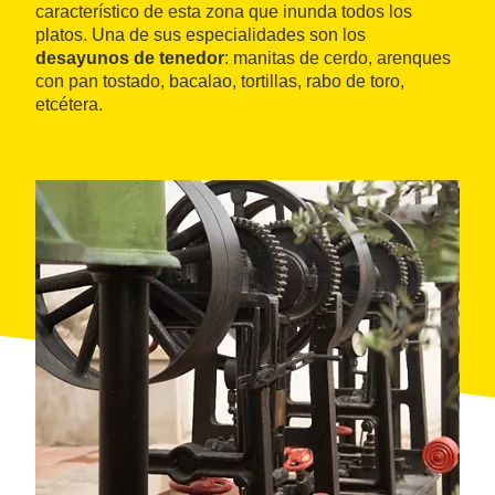
característico de esta zona que inunda todos los
platos. Una de sus especialidades son los
desayunos de tenedor
: manitas de cerdo, arenques
con pan tostado, bacalao, tortillas, rabo de toro,
etcétera.