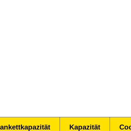
ankettkapazität
Kapazität
Coc