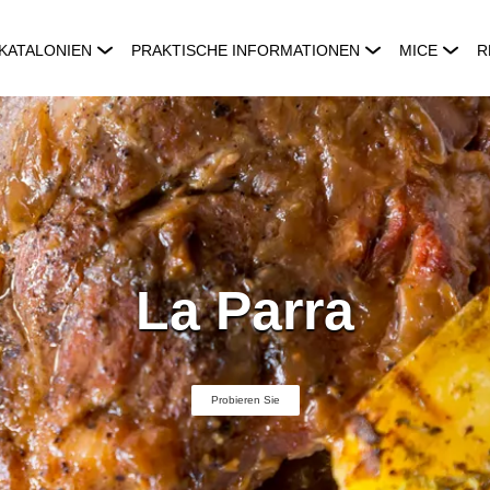
KATALONIEN
PRAKTISCHE INFORMATIONEN
MICE
R
La Parra
Probieren Sie