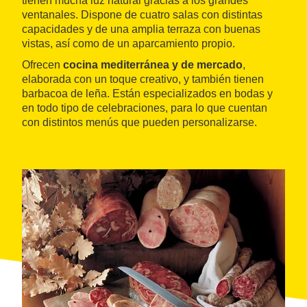
tienen mucha luz natural gracias a los grandes
ventanales. Dispone de cuatro salas con distintas
capacidades y de una amplia terraza con buenas
vistas, así como de un aparcamiento propio.
Ofrecen
cocina mediterránea y de mercado
,
elaborada con un toque creativo, y también tienen
barbacoa de leña. Están especializados en bodas y
en todo tipo de celebraciones, para lo que cuentan
con distintos menús que pueden personalizarse.