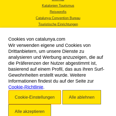
Katalonien Tourismus
Reiseprofis
Catalunya Convention Bureau
Touristische Einrichtungen
Tourismusbüros
Cookies von catalunya.com
Wir verwenden eigene und Cookies von
Drittanbietern, um unsere Dienste zu
analysieren und Werbung anzuzeigen, die auf
die Präferenzen der Nutzer abgestimmt ist,
RECHTLICHER HINWEIS
basierend auf einem Profil, das aus ihren Surf-
DATENSCHUTZICHTLINIE
Gewohnheiten erstellt wurde. Weitere
COOKIES
Informationen findest du auf der Seite zur
Cookie-Richtlinie
BARRIEREFREIHEIT
.
Cookie-Einstellungen
Alle ablehnen
Copyright © 2026. Katalonien Tourismus. Alle Rechte vorbehalten
Alle akzeptieren