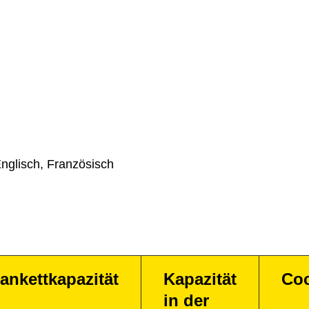
nglisch, Französisch
ankettkapazität
Kapazität
Coc
in der