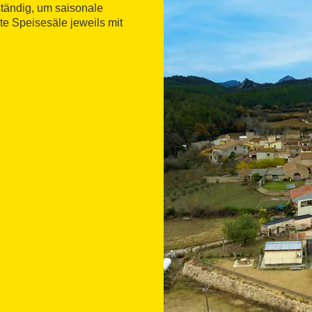
tändig, um saisonale
te Speisesäle jeweils mit