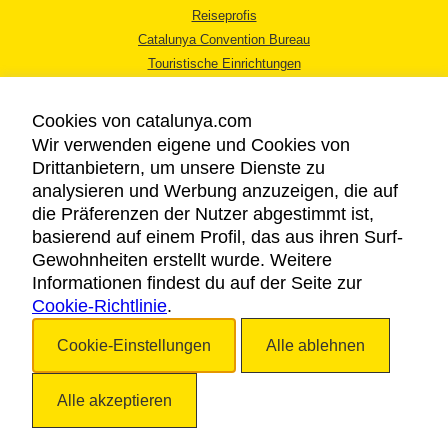
Reiseprofis
Catalunya Convention Bureau
Touristische Einrichtungen
Tourismusbüros
Cookies von catalunya.com
Wir verwenden eigene und Cookies von
Drittanbietern, um unsere Dienste zu
analysieren und Werbung anzuzeigen, die auf
die Präferenzen der Nutzer abgestimmt ist,
RECHTLICHER HINWEIS
basierend auf einem Profil, das aus ihren Surf-
DATENSCHUTZICHTLINIE
Gewohnheiten erstellt wurde. Weitere
COOKIES
Informationen findest du auf der Seite zur
Cookie-Richtlinie
BARRIEREFREIHEIT
.
Cookie-Einstellungen
Alle ablehnen
Copyright © 2026. Katalonien Tourismus. Alle Rechte vorbehalten
Alle akzeptieren