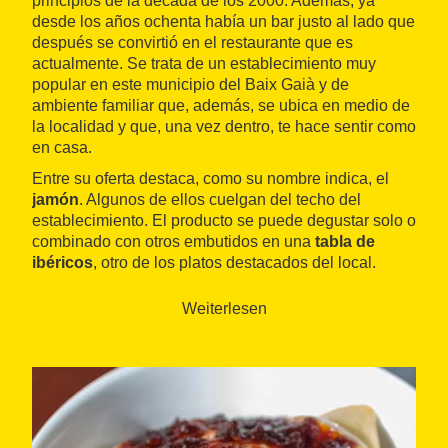
principios de la década de los 2000. Además, ya
desde los años ochenta había un bar justo al lado que
después se convirtió en el restaurante que es
actualmente. Se trata de un establecimiento muy
popular en este municipio del Baix Gaià y de
ambiente familiar que, además, se ubica en medio de
la localidad y que, una vez dentro, te hace sentir como
en casa.
Entre su oferta destaca, como su nombre indica, el
jamón
. Algunos de ellos cuelgan del techo del
establecimiento. El producto se puede degustar solo o
combinado con otros embutidos en una
tabla de
ibéricos
, otro de los platos destacados del local.
También son especialistas en preparar carne a la
brasa y otros platos típicos de la cocina catalana y
Weiterlesen
española. Tienen también
tapas, platos combinados
y bocadillos
y es un buen lugar para hacer un buen
almuerzo o una comida del día a día.
La capacidad del local se ve ampliada en verano,
cuando se corta el tráfico en la calle donde se
encuentra y se coloca una terraza.