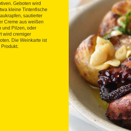
otiven. Geboten wird
twa kleine Tintenfische
aukrapfen, sautierter
iner Creme aus weißen
n und Pilzen, oder
rt wird cremiger
ten. Die Weinkarte ist
m Produkt.