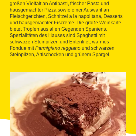
großen Vielfalt an Antipasti, frischer Pasta und
hausgemachter Pizza sowie einer Auswahl an
Fleischgerichten, Schnitzel a la napolitana, Desserts
und hausgemachter Eiscreme. Die große Weinkarte
bietet Tropfen aus allen Gegenden Spaniens.
Spezialitäten des Hauses sind Spaghetti mit
schwarzen Steinpilzen und Entenfilet, warmes
Fondue mit
Parmigiano reggiano
und schwarzen
Steinpilzen, Artischocken und grünem Spargel.