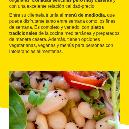
originales.
Comidas sencillas pero muy caseras
y
con una excelente relación calidad-precio.
Entre su clientela triunfa el
menú de mediodía
, que
puede disfrutarse tanto entre semana como los fines
de semana. Es completo y variado, con
platos
tradicionales
de la cocina mediterránea y preparados
de manera casera. Además, tienen opciones
vegetarianas, veganas y menús para personas con
intolerancias alimentarias.