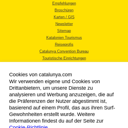
Empfehlungen
Broschüren
Karten / GIS
Newsletter
Sitemap
Katalonien Tourismus
Reiseprofis
Catalunya Convention Bureau
Touristische Einrichtungen
Tourismusbüros
Cookies von catalunya.com
Wir verwenden eigene und Cookies von
Drittanbietern, um unsere Dienste zu
analysieren und Werbung anzuzeigen, die auf
die Präferenzen der Nutzer abgestimmt ist,
RECHTLICHER HINWEIS
basierend auf einem Profil, das aus ihren Surf-
DATENSCHUTZICHTLINIE
Gewohnheiten erstellt wurde. Weitere
COOKIES
Informationen findest du auf der Seite zur
Cookie-Richtlinie
BARRIEREFREIHEIT
.