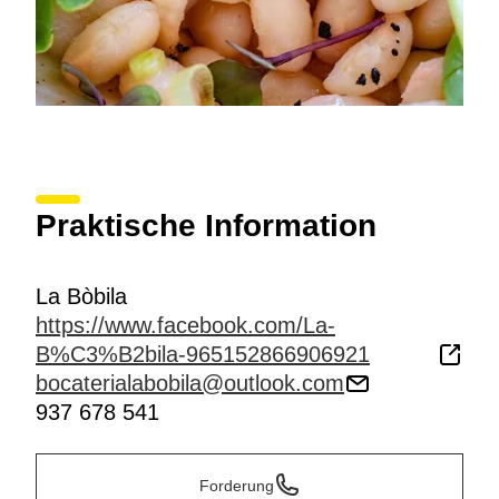
Praktische Information
La Bòbila
https://www.facebook.com/La-
B%C3%B2bila-965152866906921
bocaterialabobila@outlook.com
937 678 541
Forderung