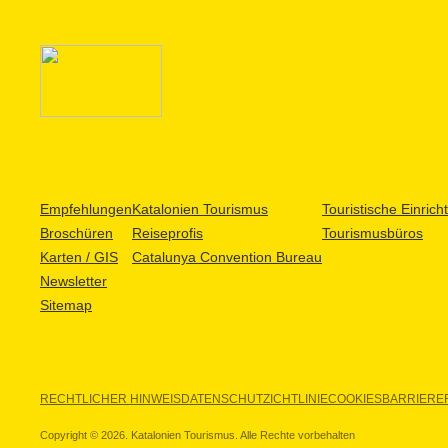
Empfehlungen
Katalonien Tourismus
Touristische Einric
Broschüren
Reiseprofis
Tourismusbüros
Karten / GIS
Catalunya Convention Bureau
Newsletter
Sitemap
RECHTLICHER HINWEIS
DATENSCHUTZICHTLINIE
COOKIES
BARRIEREF
Copyright © 2026. Katalonien Tourismus. Alle Rechte vorbehalten