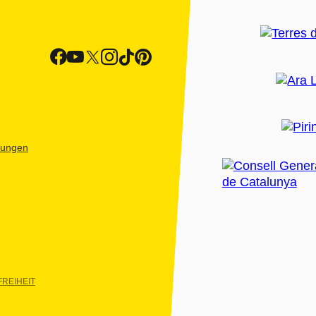
htungen
REIHEIT