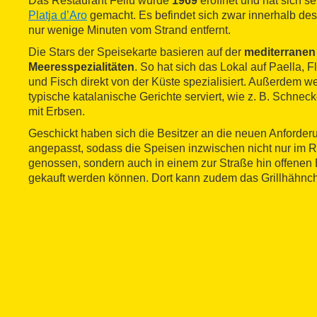
Das Restaurant Feliu wurde
1969
eröffnet und hat sich s
Platja d’Aro
gemacht. Es befindet sich zwar innerhalb des 
nur wenige Minuten vom Strand entfernt.
Die Stars der Speisekarte basieren auf der
mediterrane
Meeresspezialitäten
. So hat sich das Lokal auf Paella, F
und Fisch direkt von der Küste spezialisiert. Außerdem 
typische katalanische Gerichte serviert, wie z. B. Schnec
mit Erbsen.
Geschickt haben sich die Besitzer an die neuen Anforde
angepasst, sodass die Speisen inzwischen nicht nur im R
genossen, sondern auch in einem zur Straße hin offenen
gekauft werden können. Dort kann zudem das Grillhähnch