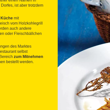
either einen Namen in
Dorfes, ist aber trotzdem
n Küche
mit
leisch vom Holzkohlegrill
werden auch andere
ken oder Fleischbällchen
rungen des Marktes
estaurant selbst
 Bereich
zum Mitnehmen
en bestellt werden.