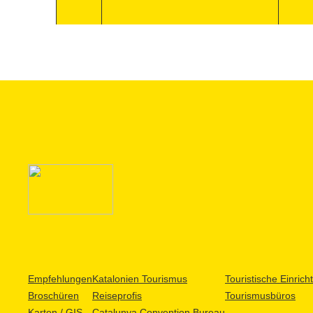
Empfehlungen
Katalonien Tourismus
Touristische Einric
Broschüren
Reiseprofis
Tourismusbüros
Karten / GIS
Catalunya Convention Bureau