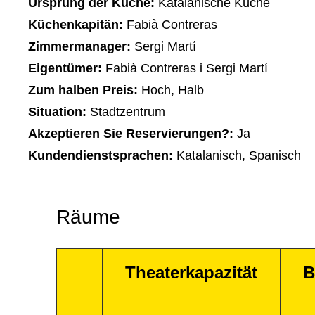
Ursprung der Küche:
Katalanische Küche
Küchenkapitän:
Fabià Contreras
Zimmermanager:
Sergi Martí
Eigentümer:
Fabià Contreras i Sergi Martí
Zum halben Preis:
Hoch, Halb
Situation:
Stadtzentrum
Akzeptieren Sie Reservierungen?:
Ja
Kundendienstsprachen:
Katalanisch, Spanisch
Räume
Theaterkapazität
B