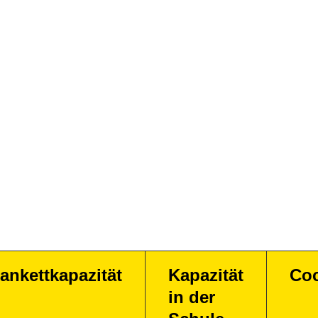
ankettkapazität
Kapazität
Coc
in der