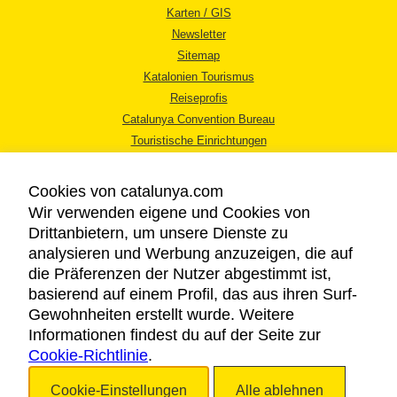
Karten / GIS
Newsletter
Sitemap
Katalonien Tourismus
Reiseprofis
Catalunya Convention Bureau
Touristische Einrichtungen
Tourismusbüros
Cookies von catalunya.com
Wir verwenden eigene und Cookies von
Drittanbietern, um unsere Dienste zu
analysieren und Werbung anzuzeigen, die auf
die Präferenzen der Nutzer abgestimmt ist,
RECHTLICHER HINWEIS
basierend auf einem Profil, das aus ihren Surf-
DATENSCHUTZICHTLINIE
Gewohnheiten erstellt wurde. Weitere
COOKIES
Informationen findest du auf der Seite zur
Cookie-Richtlinie
BARRIEREFREIHEIT
.
Cookie-Einstellungen
Alle ablehnen