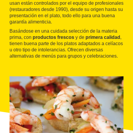
usan están controlados por el equipo de profesionales
(restauradores desde 1990), desde su origen hasta su
presentación en el plato, todo ello para una buena
garantía alimenticia.
Basándose en una cuidada selección de la materia
prima, con
productos frescos
y de
primera calidad
,
tienen buena parte de los platos adaptados a celíacos
u otro tipo de intolerancias. Ofrecen diversas
alternativas de menús para grupos y celebraciones.