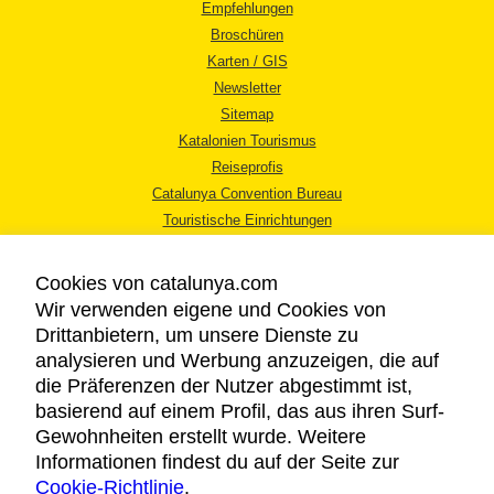
Empfehlungen
Broschüren
Karten / GIS
Newsletter
Sitemap
Katalonien Tourismus
Reiseprofis
Catalunya Convention Bureau
Touristische Einrichtungen
Tourismusbüros
Cookies von catalunya.com
Wir verwenden eigene und Cookies von
Drittanbietern, um unsere Dienste zu
analysieren und Werbung anzuzeigen, die auf
die Präferenzen der Nutzer abgestimmt ist,
RECHTLICHER HINWEIS
basierend auf einem Profil, das aus ihren Surf-
DATENSCHUTZICHTLINIE
Gewohnheiten erstellt wurde. Weitere
COOKIES
Informationen findest du auf der Seite zur
Cookie-Richtlinie
BARRIEREFREIHEIT
.