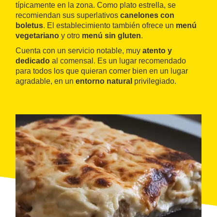
típicamente en la zona. Como plato estrella, se
recomiendan sus superlativos
canelones con
boletus
. El establecimiento también ofrece un
menú
vegetariano
y otro
menú sin gluten
.
Cuenta con un servicio notable, muy
atento y
dedicado
al comensal. Es un lugar recomendado
para todos los que quieran comer bien en un lugar
agradable, en un
entorno natural
privilegiado.