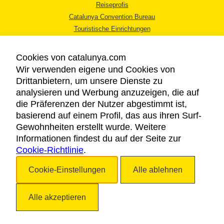
Reiseprofis
Catalunya Convention Bureau
Touristische Einrichtungen
Tourismusbüros
Cookies von catalunya.com
Wir verwenden eigene und Cookies von
Drittanbietern, um unsere Dienste zu
analysieren und Werbung anzuzeigen, die auf
die Präferenzen der Nutzer abgestimmt ist,
RECHTLICHER HINWEIS
basierend auf einem Profil, das aus ihren Surf-
DATENSCHUTZICHTLINIE
Gewohnheiten erstellt wurde. Weitere
COOKIES
Informationen findest du auf der Seite zur
Cookie-Richtlinie
BARRIEREFREIHEIT
.
Cookie-Einstellungen
Alle ablehnen
Copyright © 2026. Katalonien Tourismus. Alle Rechte vorbehalten
Alle akzeptieren