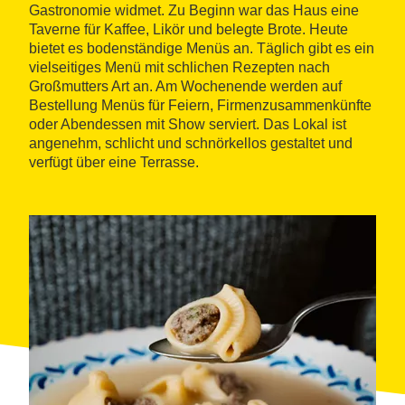
Gastronomie widmet. Zu Beginn war das Haus eine
Taverne für Kaffee, Likör und belegte Brote. Heute
bietet es bodenständige Menüs an. Täglich gibt es ein
vielseitiges Menü mit schlichen Rezepten nach
Großmutters Art an. Am Wochenende werden auf
Bestellung Menüs für Feiern, Firmenzusammenkünfte
oder Abendessen mit Show serviert. Das Lokal ist
angenehm, schlicht und schnörkellos gestaltet und
verfügt über eine Terrasse.