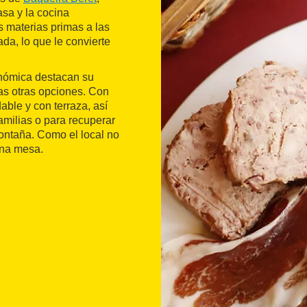
asa y la cocina
s materias primas a las
da, lo que le convierte
onómica destacan su
has otras opciones. Con
ble y con terraza, así
amilias o para recuperar
montaña. Como el local no
na mesa.