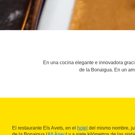
En una cocina elegante e innovadora gracia
de la Bonaigua. En un amb
El restaurante Els Avets, en el
hotel
del mismo nombre, jun
de la Bonaigua (
Alt Àneu
) y a siete kilómetros de las pis