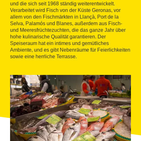
und die sich seit 1968 ständig weiterentwickelt.
Verarbeitet wird Fisch von der Küste Geronas, vor
allem von den Fischmärkten in Llançà, Port de la
Selva, Palamós und Blanes, außerdem aus Fisch-
und Meeresfrüchtezuchten, die das ganze Jahr über
hohe kulinarische Qualität garantieren. Der
Speiseraum hat ein intimes und gemütliches
Ambiente, und es gibt Nebenräume für Feierlichkeiten
sowie eine herrliche Terrasse.