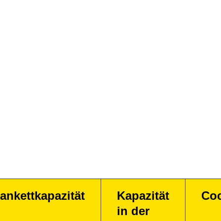
ankettkapazität
Kapazität
Coc
in der