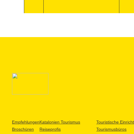
Empfehlungen
Katalonien Tourismus
Touristische Einric
Broschüren
Reiseprofis
Tourismusbüros