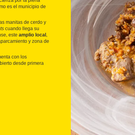
cteriza por la plena
mo es el municipio de
las manitas de cerdo y
ts
cuando llega su
nse, este
amplio local
,
aparcamiento y zona de
enta con los
abierto desde primera