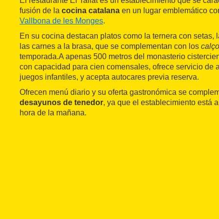
El restaurante El Tallat es un establecimiento que se cara
fusión de la
cocina catalana
en un lugar emblemático co
Vallbona de les Monges
.
En su cocina destacan platos como la ternera con setas, 
las carnes a la brasa, que se complementan con los
calço
temporada.
A apenas 500 metros del monasterio cistercie
con capacidad para cien comensales, ofrece servicio de 
juegos infantiles, y acepta autocares previa reserva.
Ofrecen menú diario y su oferta gastronómica se complem
desayunos de tenedor
, ya que el establecimiento está 
hora de la mañana.